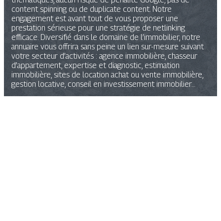
content spinning ou de duplicate content. Notre
engagement est avant tout de vous proposer une
prestation sérieuse pour une stratégie de netlinking
efficace. Diversifié dans le domaine de l’immobilier, notre
annuaire vous offrira sans peine un lien sur-mesure suivant
votre secteur d’activités : agence immobilière, chasseur
d’appartement, expertise et diagnostic, estimation
immobilière, sites de location achat ou vente immobilière,
gestion locative, conseil en investissement immobilier…