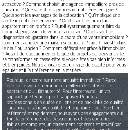
attractive ? Comment choisir une agence immobilière près de
chez moi ? Que valent les agences immobilières en ligne ?
Quels sont les avantages de la colocation ? Qu’implique une
vente immobilière en viager ? Quels sont les prix d’un
appartement en rooftop ? Faut-il systématiquement faire du
home staging avant de vendre sa maison ? Quels sont les
diagnostics obligatoires dans le cadre d’une vente immobilière ?
Comment acheter une maison secondaire ? Faut-il investir dans
le neuf ou l’ancien ? Comment défiscaliser grâce à l’immobilier
? Autant de questionnements que de projets qui peuvent vite
se transformer en casse-tête si vous n’êtes pas bien informés,
et bien guidés. Notre annuaire est un gage de qualité pour vous
épauler et il fait référence en la matière.
Pourquoi s’inscrire sur notre annuaire immobilier ? Parce
que sur le web, il regroupe le meilleur des infos sur le
secteur et qu’il fait autorité. Pour l’internaute : un vrai
support que lequel il peut s’appuyer. Pour les
professionnels en quête de liens et de backlinks de qualité
: un annuaire sérieux, qualitatif et populaire. Pour être bien
référencé et rapidement, nous avons des engagements qui
font la différence : des descriptions et des contenus
fiables et complets, un classement cohérent et intuitif par
thématiques, aucun risque de pénalité Google, pas de